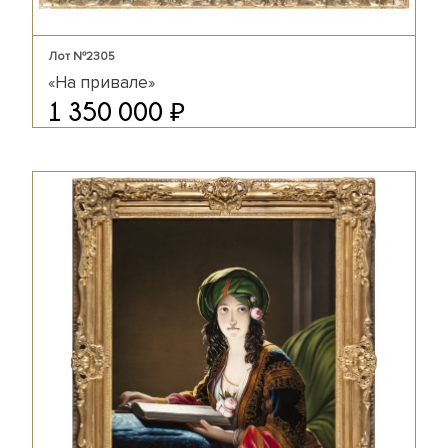
Лот №2305
«На привале»
₽
1 350 000