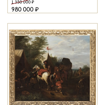
₽
1 350 000
₽
980 000