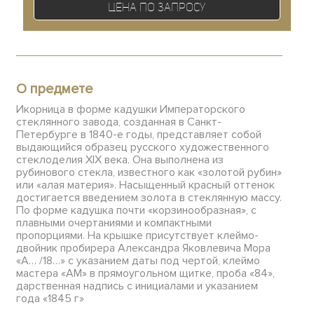
Цена по запросу
О предмете
Икорница в форме кадушки Императорского
стеклянного завода, созданная в Санкт-
Петербурге в 1840-е годы, представляет собой
выдающийся образец русского художественного
стеклоделия XIX века. Она выполнена из
рубинового стекла, известного как «золотой рубин»
или «алая материя». Насыщенный красный оттенок
достигается введением золота в стеклянную массу.
По форме кадушка почти «корзинообразная», с
плавными очертаниями и компактными
пропорциями. На крышке присутствует клеймо-
двойник пробирера Александра Яковлевича Мора
«А… /18…» с указанием даты под чертой, клеймо
мастера «АМ» в прямоугольном щитке, проба «84»,
дарственная надпись с инициалами и указанием
года «1845 г»