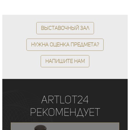
Выставочный зал
Нужна оценка предмета?
Напишите нам
ArtLot24
рекомендует