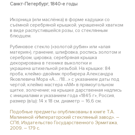
Санкт-Петербург, 1840-е годы
Икорница (или маслёнка) в форме кадушки со
съёмной серебряной крышкой, украшенной хватком
в виде распустившейся розы, со стеклянным
блюдцем.
Рубиновое стекло («золотой рубин» или «алая
материя»), гранение, шлифовка, роспись золотом и
серебром, цировка, серебряная крышка
декорирована в технике выколотки и
украшена штихельной резьбой. На крышке: 84
проба, клеймо-двойник пробирера Александра
Яковлевича Мора «А… /18…» с указанием даты под
чертой, клеймо мастера «АМ» в прямоугольном
щитке, золочение; на крышке дарственная надпись
с инициалами и указанием года «1845 г», Россия,
размер (в/ш): 14 х 18 см, диаметр – 16,6 см.
Подобные предметы опубликованы в книге Т.А.
Малининой «Императорский стеклянный завод». –
СПб, Издательство Государственного Эрмитажа,
2009. – 179 с.