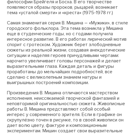
философии Брейгеля и Босха. В его творчестве
появляются образы пророков, рыцарей, возникает
тема «усталой смерти» и «креста» (1975-1978 гг.)
Самая знаменитая серия В. Мишина – «Мужики», в стиле
городского фольклора. Эта тема возникла у Мишина
еще в студенческие годы, но с годами получила
интересное развитие. В его работах лирический мотив
спорит с гротеском. Художник берет злободневные
сюжеты из реальной жизни, создавая анекдотические
ситуации и наделяя героев причудливыми чертами:
нарочито увеличивает головы персонажей и делает
выразительными глаза. Каждая деталь и фигуры
проработаны до мельчайших подробностей, все
сделано с великолепным знанием натуры и
выигрышных построений композиции.
Произведения В. Мишина отличаются мастерством
исполнения, неиссякаемой творческой фантазией и
неповторимой оригинальностью сюжета. Живописные
работы В. Мишина представляют собой особый
интерес у современного зрителя. Если в графике он
скрупулёзно точен в рисунке, то в своей живописи он
дает волю цвету, фактуре и композиционным
экспериментам. Мишин создает свои выразительные