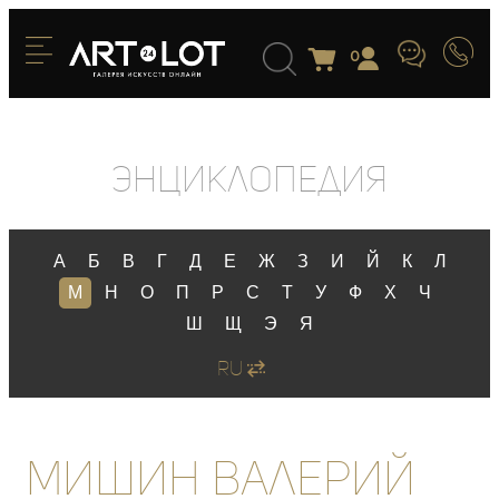
0
Энциклопедия
А
Б
В
Г
Д
Е
Ж
З
И
Й
К
Л
М
Н
О
П
Р
С
Т
У
Ф
Х
Ч
Ш
Щ
Э
Я
RU
Мишин Валерий