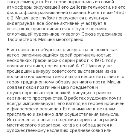
тогда самиздата. Его герои вырывались из самой
атмосферы окружавшей его действительности, из его
философских размышлений о жизни. Все в те же 1960-
е В. Мишин все глубже погружается в культуру
андеграунда, все более активней участвует в
выставках, присоединяется к «Группе восьми»,
сплотившей художников «левого» Союза художников.
Творчество В. Мишина многогранно.
В историю петербургского искусства он вошел как
автор, запоминающийся своей оригинальностью,
нескольких графических серий работ. К 1975 году
появляется цикл, посвященный А. С. Пушкину, не
прошедший цензуру советского выставкома из-за
вольного изложения темы и из-за несоответствия его
героя традиционному образу великого поэта. Мишин
создает свой поэтичный мир предметов и
одухотворенных персонажей, живущих в рамках
картинного пространства. В работах художник почти
всегда импровизирует, его взгляд на героев ироничен
и философски осмыслен. Его внимание к деталям
пристально и значимо для осуществления замысла.
Интересен его опыт в создании серии литографий
мистического характера, когда он обращается к
художественному наследию средневековья или