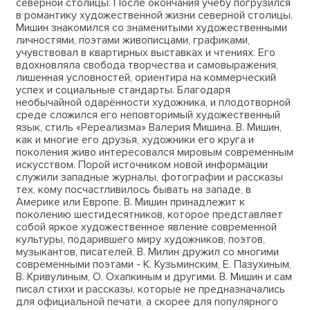
северной столицы. После окончания учебу погрузился
в романтику художественной жизни северной столицы.
Мишин знакомился со знаменитыми художественными
личностями, поэтами живописцами, графиками,
учувствовал в квартирных выставках и чтениях. Его
вдохновляла свобода творчества и самовыражения,
лишенная условностей, ориентира на коммерческий
успех и социальные стандарты. Благодаря
необычайной одарённости художника, и плодотворной
среде сложился его неповторимый художественный
язык, стиль «Ререализма» Валерия Мишина. В. Мишин,
как и многие его друзья, художники его круга и
поколения живо интересовался мировым современным
искусством. Порой источником новой информации
служили западные журналы, фотографии и рассказы
тех, кому посчастливилось бывать на западе, в
Америке или Европе. В. Мишин принадлежит к
поколению шестидесятников, которое представляет
собой яркое художественное явление современной
культуры, подарившего миру художников, поэтов,
музыкантов, писателей. В. Милин дружил со многими
современными поэтами - К. Кузьминским, Е. Пазухиным,
В. Кривулиным, О. Охапкиным и другими. В. Мишин и сам
писал стихи и рассказы, которые не предназначались
для официальной печати, а скорее для популярного