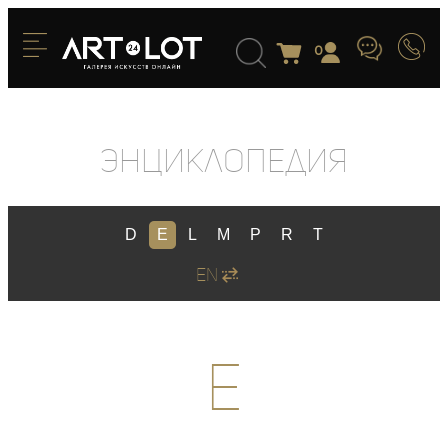
0
Энциклопедия
D
E
L
M
P
R
T
EN
E