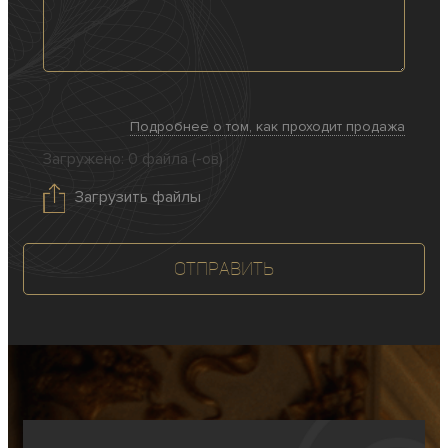
Подробнее о том, как проходит продажа
Загружено:
0
файла (-ов)
Загрузить файлы
Отправить