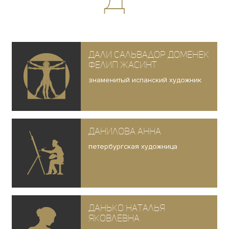
Дали Сальвадор Доменек
Фелип Жасинт
знаменитый испанский художник
Данилова Анна
петербургская художница
Данько Наталья
Яковлевна