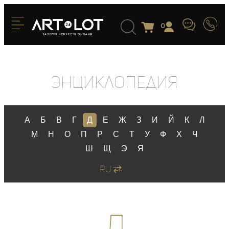
0
Энциклопедия
А
Б
В
Г
Д
Е
Ж
З
И
Й
К
Л
М
Н
О
П
Р
С
Т
У
Ф
Х
Ч
Ш
Щ
Э
Я
RU
Д