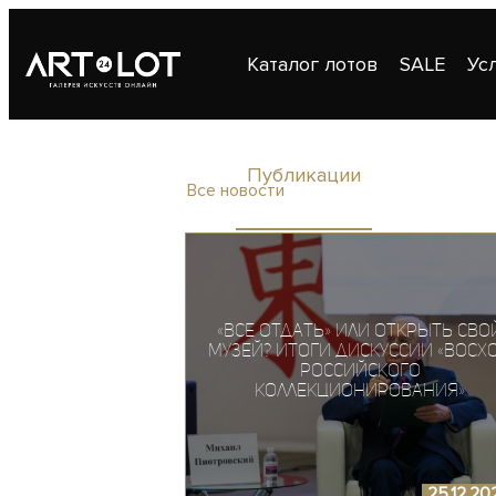
Каталог лотов
SALE
Ус
Публикации
Контакты
Все новости
«Все отдать» или открыть сво
музей? Итоги дискуссии «Восх
российского
коллекционирования»
25.12.20