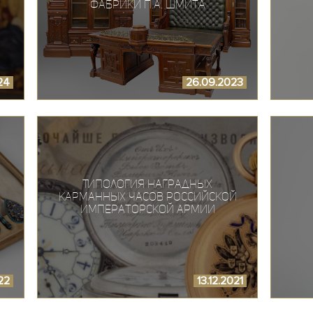
фабрики П.А. Шмита
24
26.09.2023
Типология наградных
карманных часов Российской
Императорской Армии
022
13.12.2021