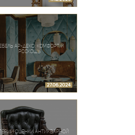
ебель ар-деко: комфорт и
роскошь
27.06.2024
терии оценки антикварной