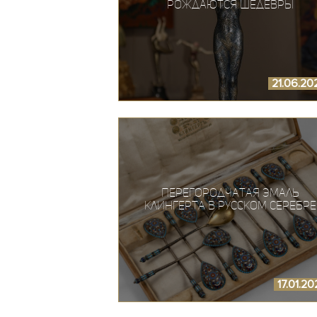
рождаются шедевры
21.06.20
Перегородчатая эмаль
Клингерта в русском серебре
17.01.2