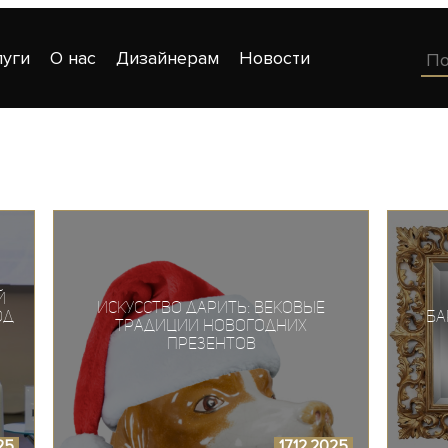
луги
О нас
Дизайнерам
Новости
й
Искусство дарить: вековые
од
Ба
традиции новогодних
презентов
25
17.12.2025