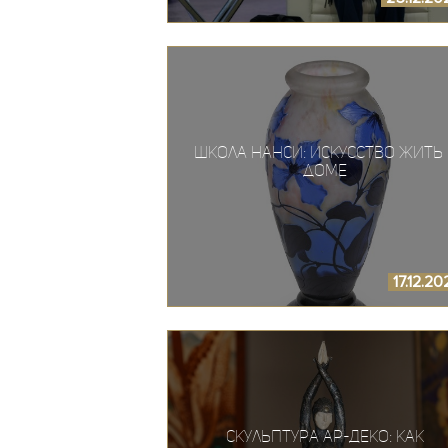
Школа Нанси: Искусство жить 
доме
17.12.2
Скульптура Ар-Деко: как