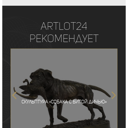
ArtLot24
рекомендует
Скульптура «Собака с битой дичью»