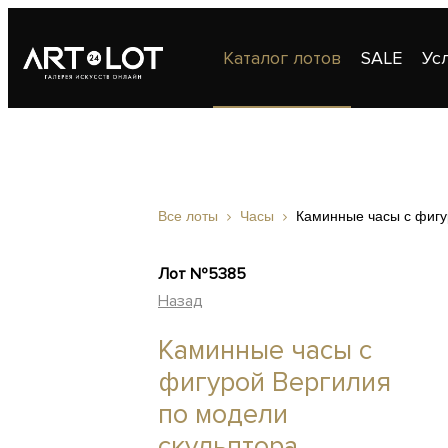
Каталог лотов
SALE
Ус
Публикации
Контакты
Все лоты
Часы
Каминные часы с фигу
Лот №5385
Назад
Каминные часы с
фигурой Вергилия
по модели
скульптора