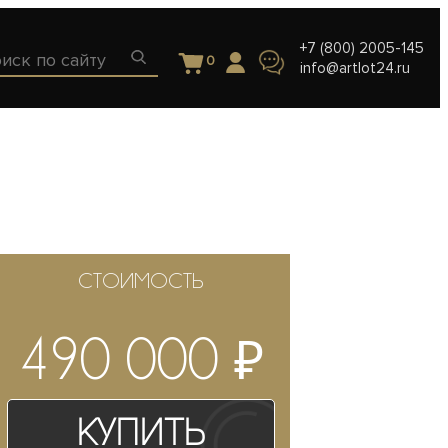
+7 (800) 2005-145
0
info@artlot24.ru
СТОИМОСТЬ
₽
490 000
Купить