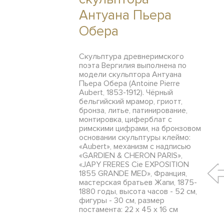
Антуана Пьера
Обера
Скульптура древнеримского
поэта Вергилия выполнена по
модели скульптора Антуана
Пьера Обера (Antoine Pierre
Aubert, 1853-1912). Чёрный
бельгийский мрамор, гриотт,
бронза, литье, патинирование,
монтировка, циферблат с
римскими цифрами, на бронзовом
основании скульптуры клеймо:
«Aubert», механизм с надписью
«GARDIEN & CHERON PARIS»,
«JAPY FRERES Cie EXPOSITION
1855 GRANDE MED», Франция,
мастерская братьев Жапи, 1875-
1880 годы, высота часов - 52 см,
фигуры - 30 см, размер
постамента: 22 х 45 х 16 см