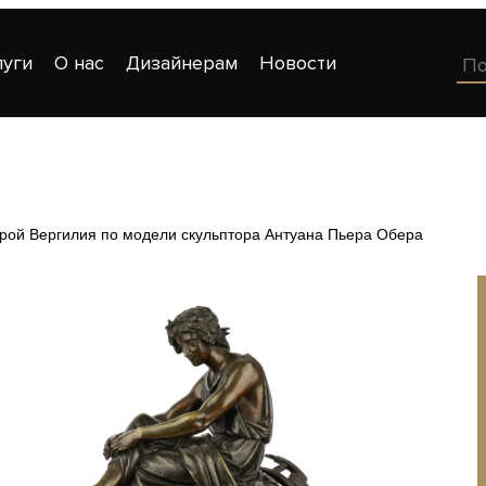
луги
О нас
Дизайнерам
Новости
рой Вергилия по модели скульптора Антуана Пьера Обера