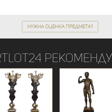
Нужна оценка предмета?
rtLot24 рекоменду