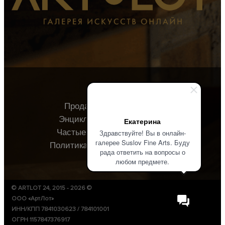
Продавцу
Покупателю
Энциклопедия
О галерее
Екатерина
Частые вопросы
Контакты
Здравствуйте! Вы в онлайн-
галерее Suslov Fine Arts. Буду
Политика конфиденциальности
рада ответить на вопросы о
любом предмете.
© ARTLOT 24, 2015 - 2026 ©
ООО «АртЛот»
ИНН/КПП 7841030623 / 784101001
ОГРН 1157847376917