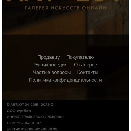
Продавцу
Покупателю
Энциклопедия
О галерее
Частые вопросы
Контакты
Политика конфиденциальности
© ARTLOT 24, 2015 - 2026 ©
ООО «АртЛот»
ИНН/КПП 7841030623 / 784101001
ОГРН 1157847376917
р/с №40702810090190000700