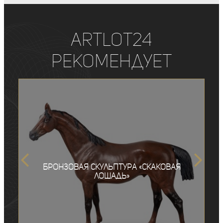
ArtLot24
рекомендует
Бронзовая скульптура «Скаковая
лошадь»