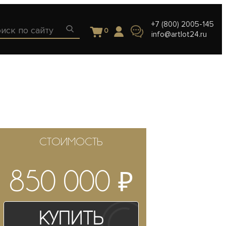
+7 (800) 2005-145
0
info@artlot24.ru
СТОИМОСТЬ
₽
850 000
Купить