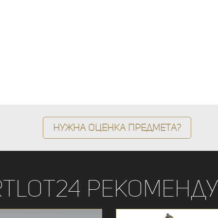
Нужна оценка предмета?
rtLot24 рекоменду