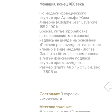
Франция, конец ХIХ века
По модели французского
скульптора Адольфа Жана
Лаверне (Adolphe Jean Lavergne,
1852-1901).
Бронза, литье, проработка,
патинирование, монтировка,
надпись на шилде на основании
«Pecheur par Lavergne», патентное
клеймо в виде медали «Bronze
Garanti au titre», на поземе слева
в литье факсимиле подписи
скульптора: «Lavergne»;
Размер (в/ш/г): 48 х 15 х 13 см, вес
– 7,805 кг.
Состояние:
В хорошей
сохранности
Местоположение:
Москва, галерея Старинные