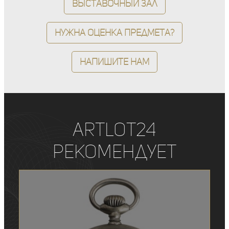
Выставочный зал
Нужна оценка предмета?
Напишите нам
ArtLot24
рекомендует