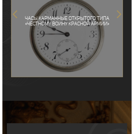
Часы карманные открытого типа
«Честному воину Красной Армии»