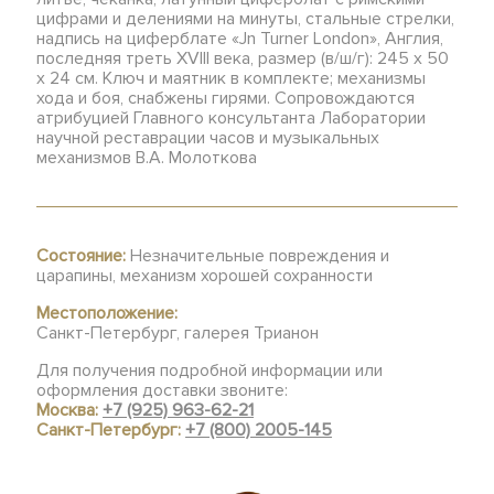
цифрами и делениями на минуты, стальные стрелки,
надпись на циферблате «Jn Turner London», Англия,
последняя треть XVIII века, размер (в/ш/г): 245 х 50
х 24 см. Ключ и маятник в комплекте; механизмы
хода и боя, снабжены гирями. Сопровождаются
атрибуцией Главного консультанта Лаборатории
научной реставрации часов и музыкальных
механизмов В.А. Молоткова
Состояние:
Незначительные повреждения и
царапины, механизм хорошей сохранности
Местоположение:
Санкт-Петербург, галерея Трианон
Для получения подробной информации или
оформления доставки звоните:
Москва:
+7 (925) 963-62-21
Санкт-Петербург:
+7 (800) 2005-145