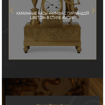
Каминные часы «Нимфа с гирляндой
цветов» в стиле ампир