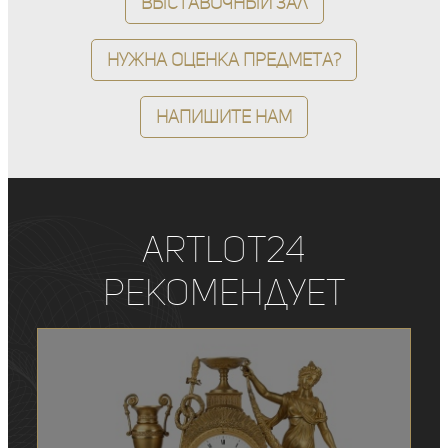
Выставочный зал
Нужна оценка предмета?
Напишите нам
ArtLot24
рекомендует