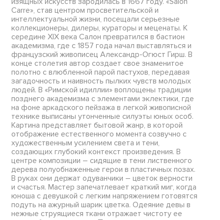
изящных искусств зародилась в 1667 году. «Salon
Carre», став центром просветительской и
интеллектуальной жизни, посещали серьезные
коллекционеры, дилеры, кураторы и меценаты. К
середине XIX века Салон превратился в бастион
академизма, где с 1857 года начал выставляться и
французский живописец Александр-Огюст Гирш. В
конце столетия автор создает свое знаменитое
полотно с влюбленной парой пастухов, передавая
загадочность и наивность пылких чувств молодых
людей. В «Римской идиллии» воплощены традиции
позднего академизма с элементами эклектики, где
на фоне аркадского пейзажа в легкой живописной
технике выписаны утонченные силуэты юных особ.
Картина представляет бытовой жанр, в которой
отображение естественного момента созвучно с
художественным усилением света и тени,
создающих глубокий контекст произведения. В
центре композиции – сидящие в тени лиственного
дерева полуобнаженные герои в пластичных позах.
В руках они держат одуванчики – цветок верности
и счастья. Мастер запечатлевает краткий миг, когда
юноша с девушкой с легким напряжением готовятся
подуть на ажурный шарик цветка. Одеяние девы в
нежные струящиеся ткани отражает чистоту ее