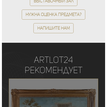
Выставочный зал
Нужна оценка предмета?
Напишите нам
ArtLot24
рекомендует