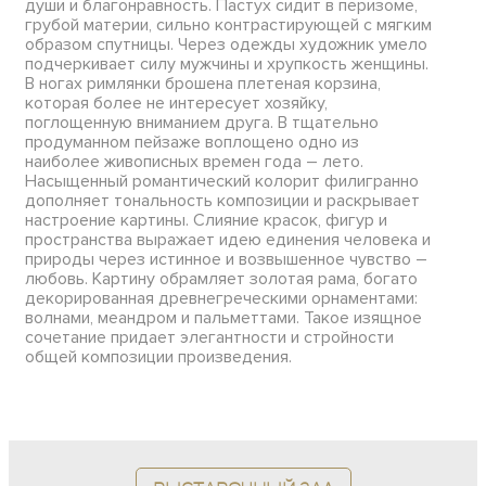
души и благонравность. Пастух сидит в перизоме,
грубой материи, сильно контрастирующей с мягким
образом спутницы. Через одежды художник умело
подчеркивает силу мужчины и хрупкость женщины.
В ногах римлянки брошена плетеная корзина,
которая более не интересует хозяйку,
поглощенную вниманием друга. В тщательно
продуманном пейзаже воплощено одно из
наиболее живописных времен года – лето.
Насыщенный романтический колорит филигранно
дополняет тональность композиции и раскрывает
настроение картины. Слияние красок, фигур и
пространства выражает идею единения человека и
природы через истинное и возвышенное чувство –
любовь. Картину обрамляет золотая рама, богато
декорированная древнегреческими орнаментами:
волнами, меандром и пальметтами. Такое изящное
сочетание придает элегантности и стройности
общей композиции произведения.