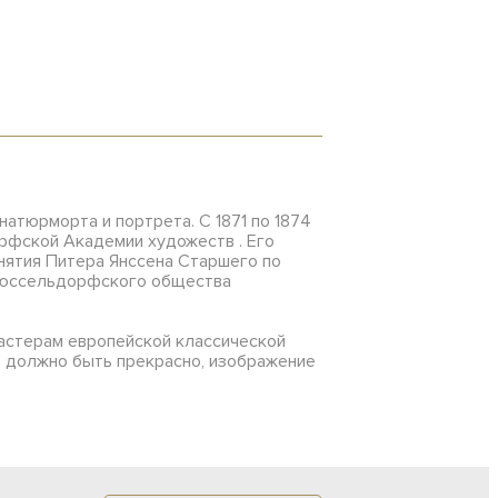
натюрморта и портрета. С 1871 по 1874
орфской Академии художеств . Его
анятия Питера Янссена Старшего по
 Дюссельдорфского общества
мастерам европейской классической
во должно быть прекрасно, изображение