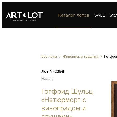
Каталог лотов
SALE
Ус
Публикации
Контакты
Все лоты
Живопись и графика
Готфри
Лот №2299
Назад
Готфрид Шульц
«Натюрморт с
виноградом и
грушами»