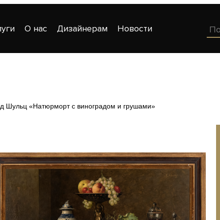
луги
О нас
Дизайнерам
Новости
д Шульц «Натюрморт с виноградом и грушами»