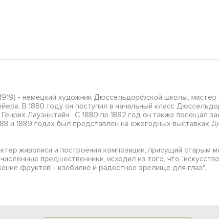
2-1919) - немецкий художник Дюссельдорфской школы, мастер 
ейера. В 1880 году он поступил в начальный класс Дюссельд
Генрих Лауэнштайн . С 1880 по 1882 год он также посещал з
1888 и 1889 годах был представлен на ежегодных выставках
актер живописи и построения композиции, присущий старым 
очисленные предшественники, исходил из того, что "искусст
ение фруктов - изобилие и радостное зрелище для глаз".