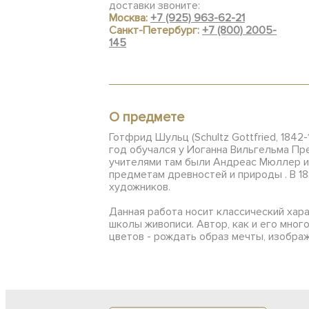
доставки звоните:
Москва:
+7 (925) 963-62-21
Санкт-Петербург:
+7 (800) 2005-
145
О предмете
Готфрид Шульц (Schultz Gottfried, 184
год обучался у Иоганна Вильгельма Пр
учителями там были Андреас Мюллер и 
предметам древностей и природы . В 
художников.
Данная работа носит классический хар
школы живописи. Автор, как и его мног
цветов - рождать образ мечты, изображ