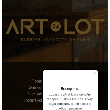
Продавцу
Покупателю
Энциклопедия
О галерее
Екатерина
Частые вопросы
Контакты
Здравствуйте! Вы в онлайн-
галерее Suslov Fine Arts. Буду
Политика конфиденциальности
рада ответить на вопросы о
любом предмете.