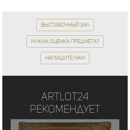
Выставочный зал
Нужна оценка предмета?
Напишите нам
ArtLot24
рекомендует