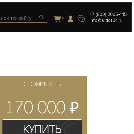
+7 (800) 2005-145
0
info@artlot24.ru
СТОИМОСТЬ
₽
170 000
Купить