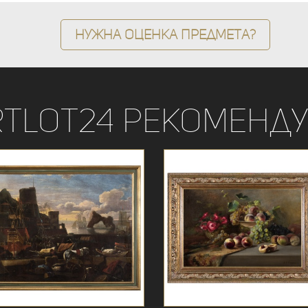
Нужна оценка предмета?
rtLot24 рекоменду