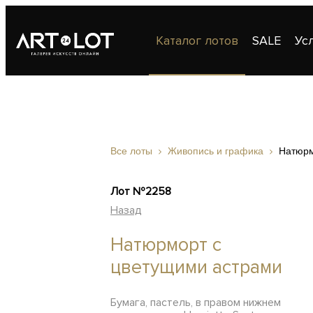
Каталог лотов
SALE
Ус
Публикации
Контакты
Все лоты
Живопись и графика
Натюрм
Лот №2258
Назад
Натюрморт с
цветущими астрами
Бумага, пастель, в правом нижнем