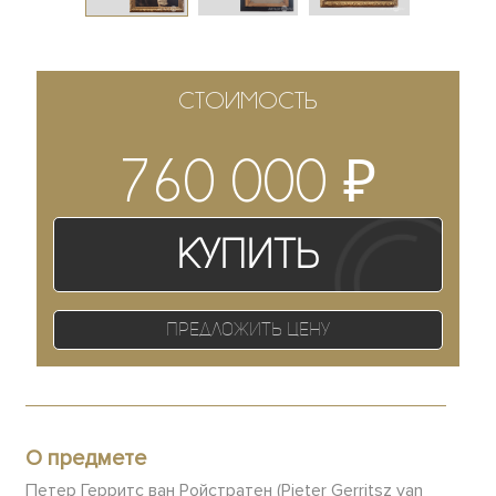
СТОИМОСТЬ
₽
760 000
Купить
Предложить цену
О предмете
Петер Герритс ван Ройстратен (Pieter Gerritsz van