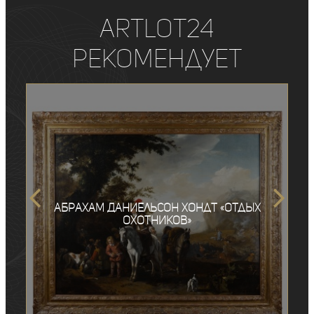
ArtLot24
рекомендует
Абрахам Даниельсон Хондт «Отдых
охотников»