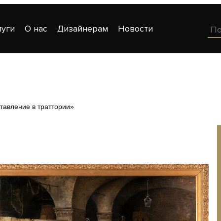
луги
О нас
Дизайнерам
Новости
тавление в траттории»