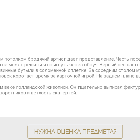
ым потолком бродячий артист дает представление. Часть по
я не может решиться прыгнуть через обруч. Верный пес наст
 винные бутыли в соломенной оплетке. За соседним столом 
ловек коротает время за карточной игрой. На заднем плане вы
м веке голландской живописи. Он тщательно выписал фактур
 воротников и ветхость скатертей.
Нужна оценка предмета?