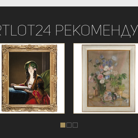
rtLot24 рекоменду