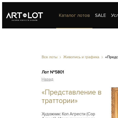
Каталог лотов
SALE
Ус
Публикации
Контакты
Все лоты
Живопись и графика
«Предс
Лот №5801
Назад
«Представление в
траттории»
Художник: Коп Агрести (Cop