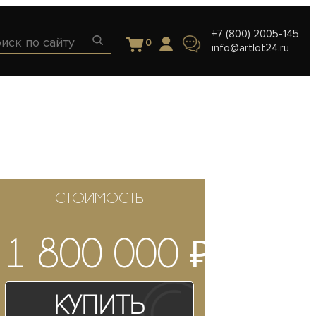
+7 (800) 2005-145
0
info@artlot24.ru
СТОИМОСТЬ
₽
1 800 000
Купить