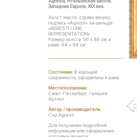
Agresti). Итальянская школа,
Западная Европа, XIX век
Холст, масло, справа вверху
подпись «Agresti», на шильде:
«AGRESTI / UNE
REPRESENTATION»
Размер холста: 56 х 86 см, в
раме: 64 х 94 см
Состояние:
В хорошей
сохранности, оформлена в раму
Местоположение:
Санкт-Петербург, галерея
Артлот
Автор / производитель:
Cop Agresti
Для получения подробной
информации или оформления
доставки звоните: