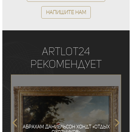
Напишите нам
ArtLot24
рекомендует
Абрахам Даниельсон Хондт «Отдых