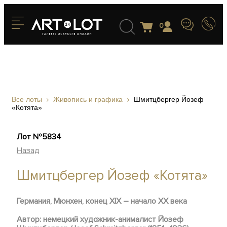
0
Все лоты
Живопись и графика
Шмитцбергер Йозеф
«Котята»
Лот №5834
Назад
Шмитцбергер Йозеф «Котята»
Германия, Мюнхен, конец XIX – начало ХХ века
Автор: немецкий художник-анималист Йозеф