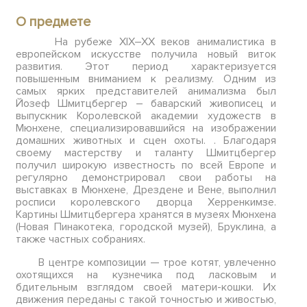
О предмете
На рубеже XIX–XX веков анималистика в
европейском искусстве получила новый виток
развития. Этот период характеризуется
повышенным вниманием к реализму. Одним из
самых ярких представителей анимализма был
Йозеф Шмитцбергер – баварский живописец и
выпускник Королевской академии художеств в
Мюнхене, специализировавшийся на изображении
домашних животных и сцен охоты. . Благодаря
своему мастерству и таланту Шмитцбергер
получил широкую известность по всей Европе и
регулярно демонстрировал свои работы на
выставках в Мюнхене, Дрездене и Вене, выполнил
росписи королевского дворца Херренкимзе.
Картины Шмитцбергера хранятся в музеях Мюнхена
(Новая Пинакотека, городской музей), Бруклина, а
также частных собраниях.
В центре композиции — трое котят, увлеченно
охотящихся на кузнечика под ласковым и
бдительным взглядом своей матери-кошки. Их
движения переданы с такой точностью и живостью,