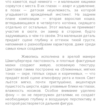
что кажется, ещё немного — и маленькие хищники
сорвутся с места. В их глазах — азарт и удивление,
в позах — детская неуклюжесть, за которой
угадывается врождённый инстинкт. На заднем
плане композиции — вторая взрослая кошка,
вглядывающаяся в четвёртого котёнка, сидящего
отдельно от остальных. Этот малыш не принимает
участия в охоте, он замер в стороне, будто
задумавшись о чём-то своём. Эта маленькая деталь
придаёт сцене глубину и оттенок тихой грусти,
напоминая о разнообразии характеров, даже среди
самых юных созданий.
Живопись исполнена в зрелой манере
Шмитцбергера: пастозность и плотные фактурные
мазки создают живую, осязаемую текстуру.
Цветовая гамма построена на сближенных, мягких
тонах — охре, тёплых серых и коричневых, — что
придаёт всей сцене атмосферу уюта и покоя. Свет
льётся мягко, почти приглушённо, акцентируя
пушистость шерсти, едва уловимые блики на глазах,
влажность носиков. Особое внимание уделено
фону — он не перегружен деталями, но создаёт
необходимую глубину и воздушную перспективу, в
которой растворяется дальняя фигура.