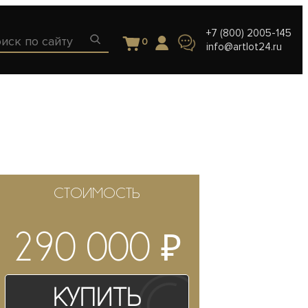
+7 (800) 2005-145
0
info@artlot24.ru
СТОИМОСТЬ
₽
290 000
Купить