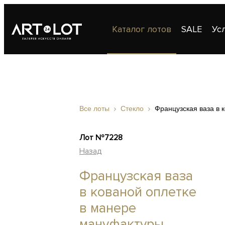
Каталог лотов
SALE
Ус
Публикации
Контакты
Все лоты
Стекло
Французская ваза в
Лот №7228
Назад
Французская ваза
в кованой оплетке
в манере
мануфактуры