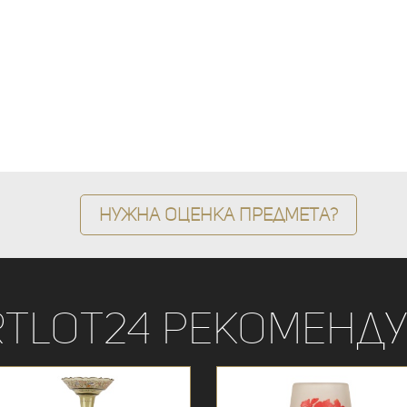
Нужна оценка предмета?
rtLot24 рекоменду