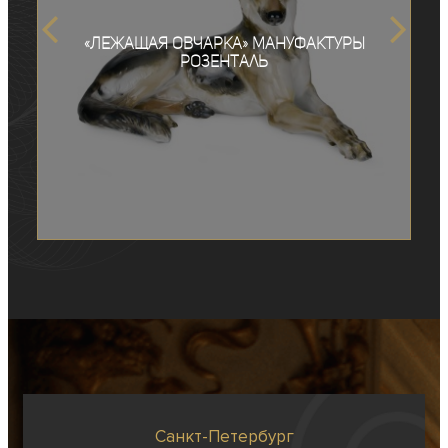
«Лежащая овчарка» мануфактуры
Розенталь
Санкт-Петербург