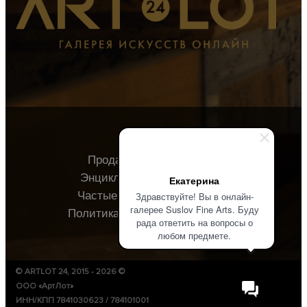
Продавцу
Покупателю
Энциклопедия
О галерее
Екатерина
Частые вопросы
Контакты
Здравствуйте! Вы в онлайн-
галерее Suslov Fine Arts. Буду
Политика конфиденциальности
рада ответить на вопросы о
любом предмете.
© ARTLOT 24, 2015 - 2026 ©
ООО «АртЛот»
ИНН/КПП 7841030623 / 784101001