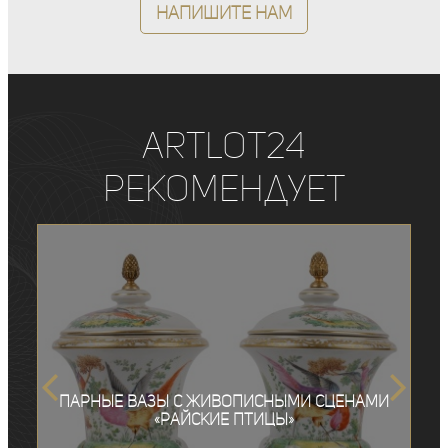
Напишите нам
ArtLot24
рекомендует
Парные вазы с живописными сценами
«Райские птицы»