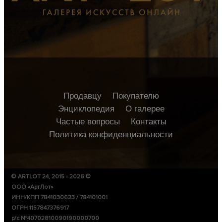
Продавцу
Покупателю
Энциклопедия
О галерее
Частые вопросы
Контакты
Политика конфиденциальности
© ARTLOT 24, 2015 - 2026 ©
ООО «АртЛот»
ИНН/КПП 7841030623 / 784101001
ОГРН 1157847376917
р/с №40702810090190000700