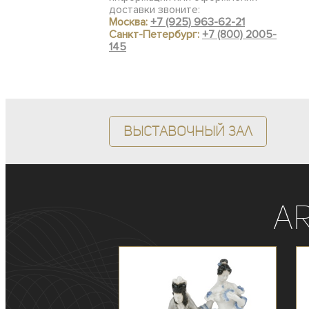
доставки звоните:
Москва:
+7 (925) 963-62-21
Санкт-Петербург:
+7 (800) 2005-
145
Выставочный зал
A