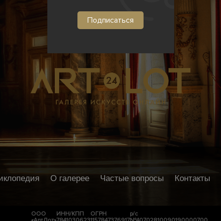
иклопедия
О галерее
Частые вопросы
Контакты
ООО
ИНН/КПП
ОГРН
р/с
«АртЛот»
7841030623
1157847376917
№40702810090190000700