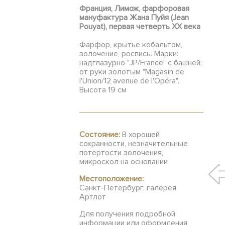
Франция, Лимож, фарфоровая
мануфактура Жана Пуйя (Jean
Pouyat), первая четверть ХХ века
Фарфор, крытье кобальтом,
золочение, роспись. Марки:
надглазурно "JP/France" с башней;
от руки золотым "Magasin de
l'Union/12 avenue de l'Opéra".
Высота 19 см
Состояние:
В хорошей
сохранности, незначительные
потертости золочения,
микроскол на основании
Местоположение:
Санкт-Петербург, галерея
Артлот
Для получения подробной
информации или оформления