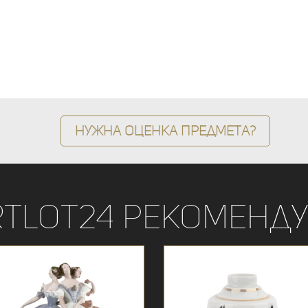
Нужна оценка предмета?
rtLot24 рекоменду