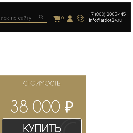
+7 (800) 2005-145
0
info@artlot24.ru
СТОИМОСТЬ
₽
38 000
Купить