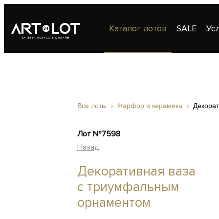
Каталог лотов
SALE
Ус
Публикации
Контакты
Все лоты
Фарфор и керамика
Декора
Лот №7598
Назад
Декоративная ваза
с триумфальным
орнаментом