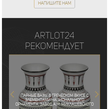
Напишите нам
ArtLot24
рекомендует
Парные вазы в греческом вкусе с
элементами национального
орнамента. Завод А.М. Миклашевского