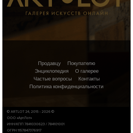
Продавцу
Покупателю
Энциклопедия
О галерее
Частые вопросы
Контакты
Политика конфиденциальности
© ARTLOT 24, 2015 - 2026 ©
ООО «АртЛот»
ИНН/КПП 7841030623 / 784101001
ОГРН 1157847376917