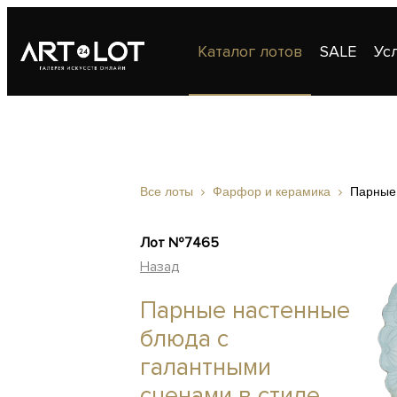
Каталог лотов
SALE
Ус
Публикации
Контакты
Все лоты
Фарфор и керамика
Парные 
Лот №7465
Назад
Парные настенные
блюда с
галантными
сценами в стиле