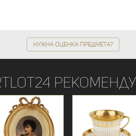
Нужна оценка предмета?
rtLot24 рекоменду