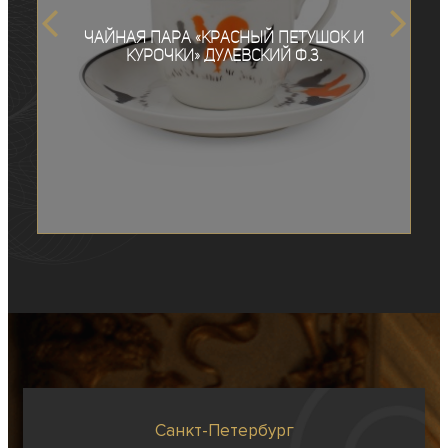
Чайная пара «Красный петушок и
курочки» Дулевский Ф.З.
Санкт-Петербург