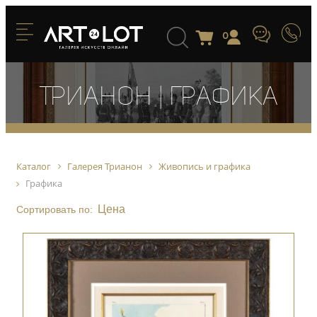
0
Трианон | Графика
Каталог
Галерея Трианон
Живопись и графика
Графика
Цена
Сортировать по: