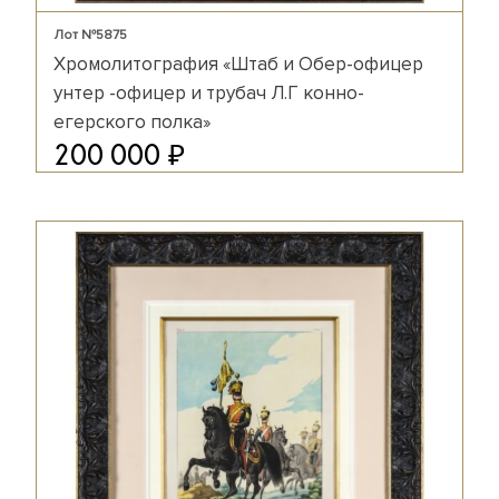
Лот №5875
Хромолитография «Штаб и Обер-офицер
унтер -офицер и трубач Л.Г конно-
егерского полка»
₽
200 000