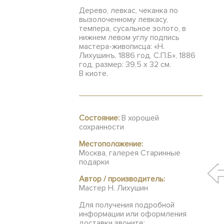
Дерево, левкас, чеканка по
вызолоченному левкасу,
темпера, сусальное золото, в
нижнем левом углу подпись
мастера-живописца: «Н.
Лихушинъ. 1886 год, С.П.Б», 1886
год, размер: 39,5 х 32 см.
В киоте.
Состояние:
В хорошей
сохранности
Местоположение:
Москва, галерея Старинные
подарки
Автор / производитель:
Мастер Н. Лихушин
Для получения подробной
информации или оформления
доставки звоните: