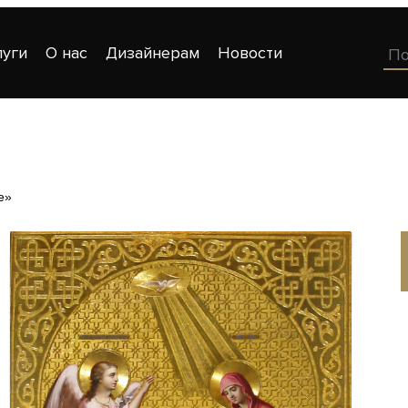
луги
О нас
Дизайнерам
Новости
е»