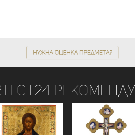
Нужна оценка предмета?
rtLot24 рекоменду