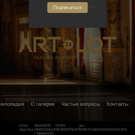
иклопедия
О галерее
Частые вопросы
Контакты
ООО
ИНН/КПП
ОГРН
р/с
«АртЛот»
7841030623
1157847376917
№40702810090190000700
/ 784101001