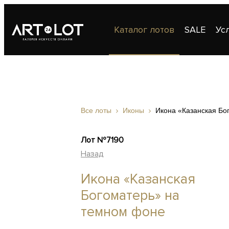
Каталог лотов
SALE
Ус
Публикации
Контакты
Все лоты
Иконы
Икона «Казанская Бо
Лот №7190
Назад
Икона «Казанская
Богоматерь» на
темном фоне