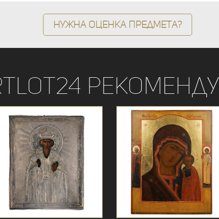
Нужна оценка предмета?
rtLot24 рекоменду