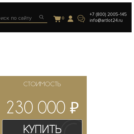
+7 (800) 2005-145
0
info@artlot24.ru
СТОИМОСТЬ
₽
230 000
Купить