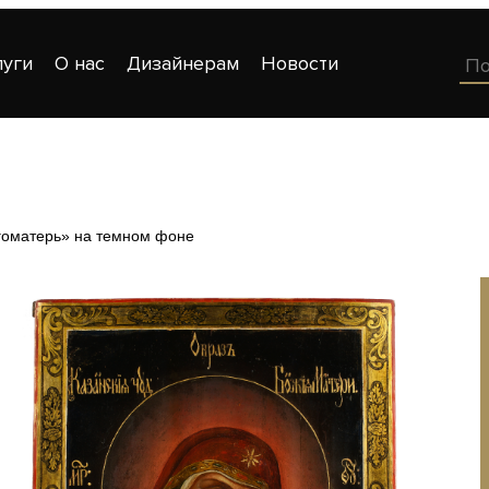
луги
О нас
Дизайнерам
Новости
гоматерь» на темном фоне