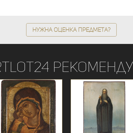
Нужна оценка предмета?
rtLot24 рекоменду