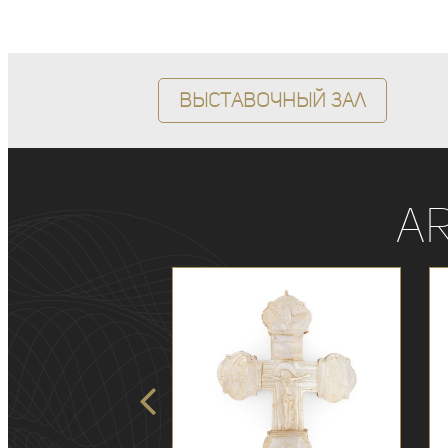
Выставочный зал
A