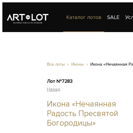
Каталог лотов
SALE
Ус
Публикации
Контакты
Все лоты
Иконы
Икона «Нечаянная Ра
Лот №7283
Назад
Икона «Нечаянная
Радость Пресвятой
Богородицы»