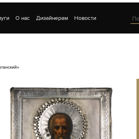
луги
О нас
Дизайнерам
Новости
атанский»