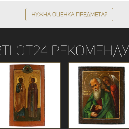
Нужна оценка предмета?
rtLot24 рекоменду