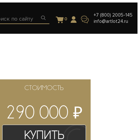
+7 (800) 2005-145
0
info@artlot24.ru
СТОИМОСТЬ
₽
290 000
Купить