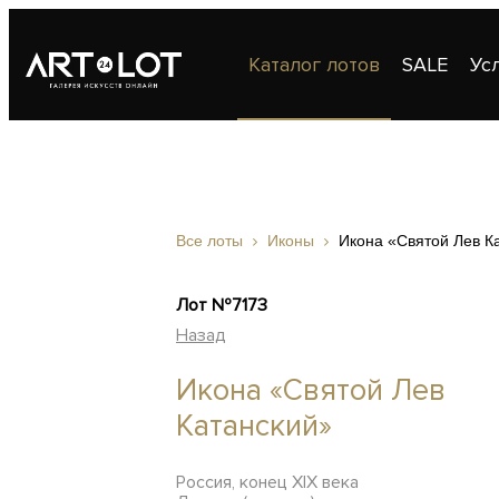
Каталог лотов
SALE
Ус
Публикации
Контакты
Все лоты
Иконы
Икона «Святой Лев К
Лот №7173
Назад
Икона «Святой Лев
Катанский»
Россия, конец XIX века