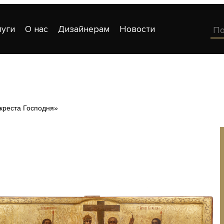
луги
О нас
Дизайнерам
Новости
креста Господня»