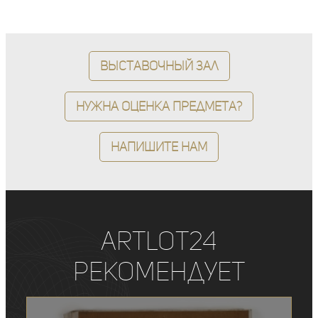
Выставочный зал
Нужна оценка предмета?
Напишите нам
ArtLot24
рекомендует