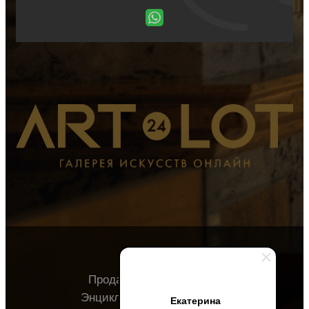
Продавцу
Покупателю
Энциклопедия
О галерее
Екатерина