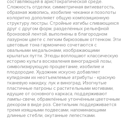
составляющей в аристократической среде.
Сложность отделки, симметричная витиеватость,
образная живопись, изобилие чеканки и позолоты
колоритно дополняет общую композиционную
структуру люстры. Стройные изгибы сливающихся
друг с другом форм, разделённых рельефной
бронзовой лентой, выполнены в благородном
лазурном цвете с легким бирюзовым оттенком. Эти
цветовые тона гармонично сочетаются с
овальными медальонами, изображающими
крылатых путти. Этюды воплощают классическую
историю культа восхваления виноградной лозы,
символизирующую процветание, изобилие и
плодородие. Художник искусно добавляет
купидонам их неотъемлемые атрибуты - красную
тканевую накидку, лук и виноград. Изогнутые
пластичные патроны с растительными мотивами,
идущие от основного каркаса, поддерживают
лампы-свечи, обрамлённые утончённым цветочным
декором в виде роз. Светильник поддерживается
тремя изящными подвесами, напоминающими
длинные стебли, окутанные лепестками.