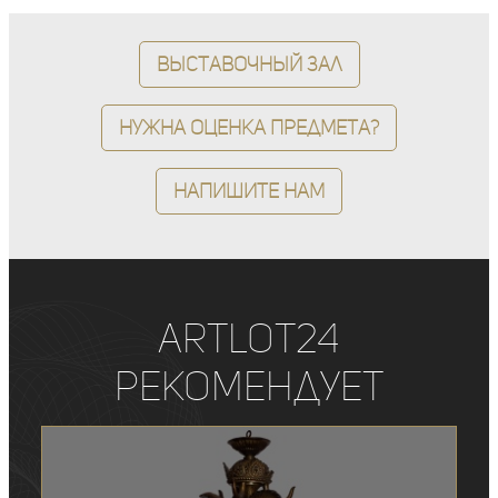
Выставочный зал
Нужна оценка предмета?
Напишите нам
ArtLot24
рекомендует