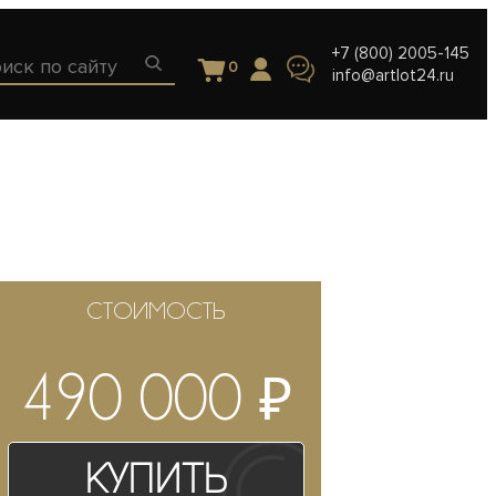
+7 (800) 2005-145
0
info@artlot24.ru
СТОИМОСТЬ
₽
490 000
Купить