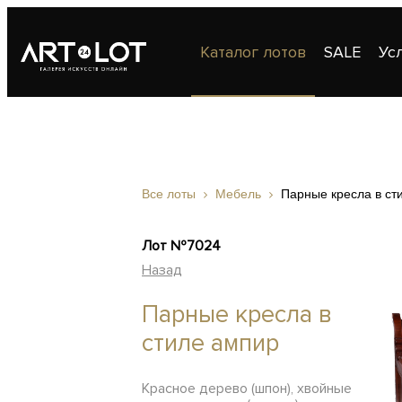
Каталог лотов
SALE
Ус
Публикации
Контакты
Все лоты
Мебель
Парные кресла в ст
Лот №7024
Назад
Парные кресла в
стиле ампир
Красное дерево (шпон), хвойные