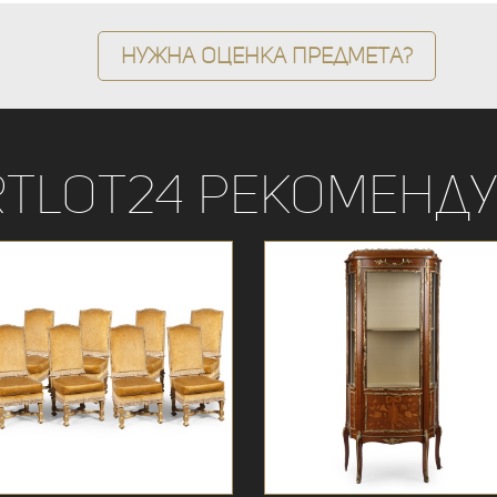
Нужна оценка предмета?
rtLot24 рекоменду