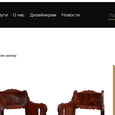
луги
О нас
Дизайнерам
Новости
иле ампир