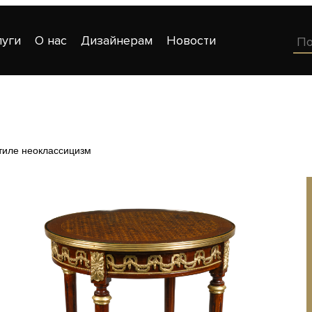
луги
О нас
Дизайнерам
Новости
стиле неоклассицизм