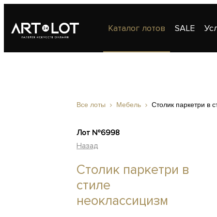
Каталог лотов
SALE
Ус
Публикации
Контакты
Все лоты
Мебель
Столик паркетри в 
Лот №6998
Назад
Столик паркетри в
стиле
неоклассицизм