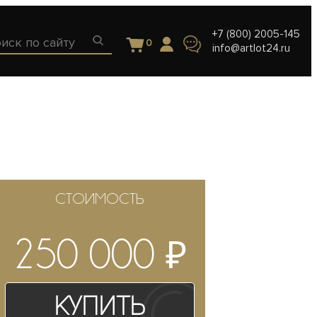
+7 (800) 2005-145
0
info@artlot24.ru
СТОИМОСТЬ
₽
250 000
Купить