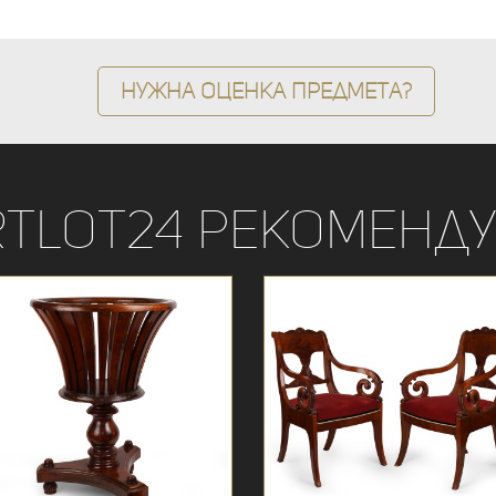
Нужна оценка предмета?
rtLot24 рекоменду