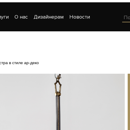
луги
О нас
Дизайнерам
Новости
тра в стиле ар-деко