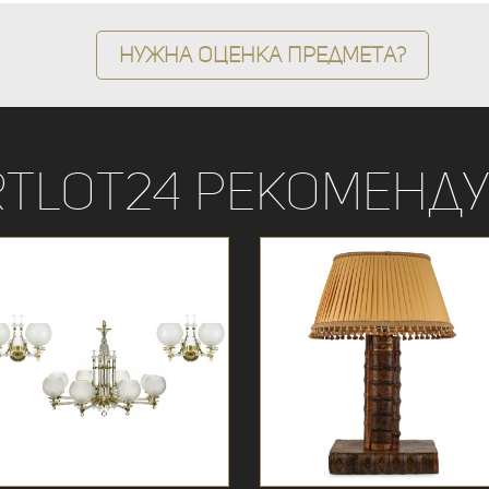
Нужна оценка предмета?
rtLot24 рекоменду