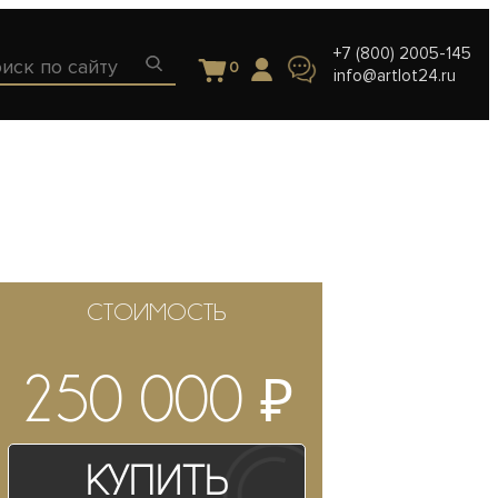
+7 (800) 2005-145
0
info@artlot24.ru
СТОИМОСТЬ
₽
250 000
Купить