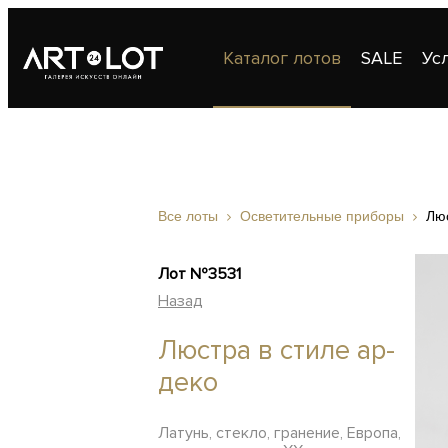
Каталог лотов
SALE
Ус
Публикации
Контакты
Все лоты
Осветительные приборы
Люс
Лот №3531
Назад
Люстра в стиле ар-
деко
Латунь, стекло, гранение, Европа,