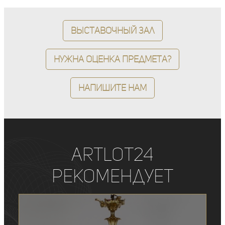
Выставочный зал
Нужна оценка предмета?
Напишите нам
ArtLot24
рекомендует