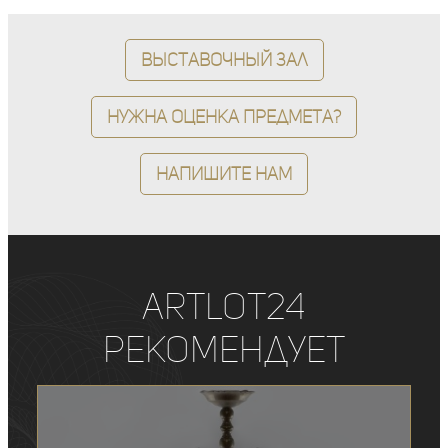
Выставочный зал
Нужна оценка предмета?
Напишите нам
ArtLot24
рекомендует