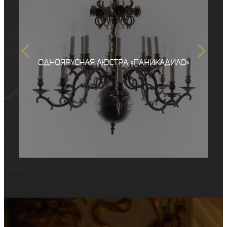
Одноярусная люстра «Паникадило»