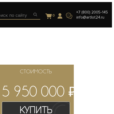
+7 (800) 2005-145
0
info@artlot24.ru
СТОИМОСТЬ
₽
5 950 000
Купить