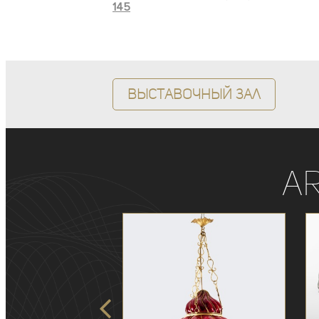
145
Выставочный зал
A