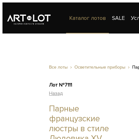
Каталог лотов
SALE
Ус
Публикации
Контакты
Все лоты
Осветительные приборы
Па
Лот №7111
Назад
Парные
французские
люстры в стиле
Людовика XV