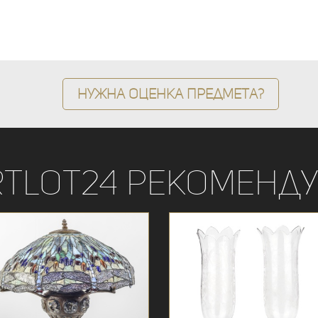
Нужна оценка предмета?
rtLot24 рекоменду