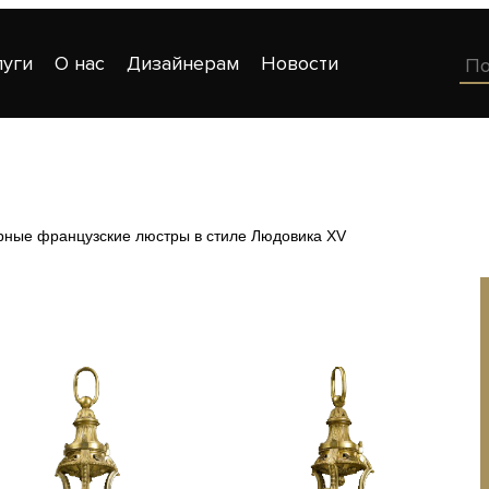
луги
О нас
Дизайнерам
Новости
рные французские люстры в стиле Людовика XV