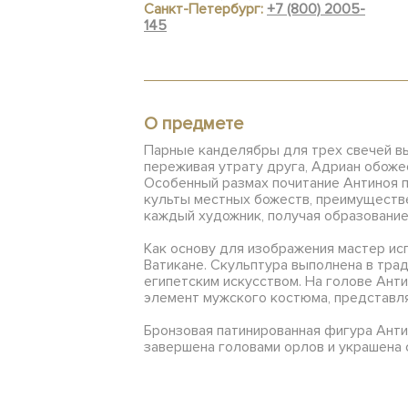
Санкт-Петербург:
+7 (800) 2005-
145
О предмете
Парные канделябры для трех свечей вып
переживая утрату друга, Адриан обожес
Особенный размах почитание Антиноя п
культы местных божеств, преимуществен
каждый художник, получая образование
Как основу для изображения мастер исп
Ватикане. Скульптура выполнена в тра
египетским искусством. На голове Анти
элемент мужского костюма, представля
Бронзовая патинированная фигура Анти
завершена головами орлов и украшена 