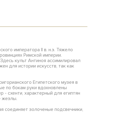
ого императора II в. н.э. Тяжело
провинциях Римской империи.
 Здесь культ Антиноя ассимилировал
ен для истории искусств, так как
Григорианского Египетского музея в
тые по бокам руки вдохновлены
р - схенти, характерный для египтян
е жезлы.
ая соединяет золоченые подсвечники,