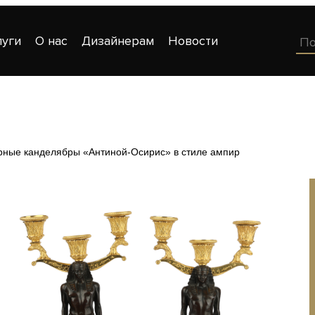
луги
О нас
Дизайнерам
Новости
рные канделябры «Антиной-Осирис» в стиле ампир