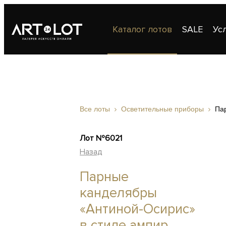
Каталог лотов
SALE
Ус
Публикации
Контакты
Все лоты
Осветительные приборы
Па
Лот №6021
Назад
Парные
канделябры
«Антиной-Осирис»
в стиле ампир