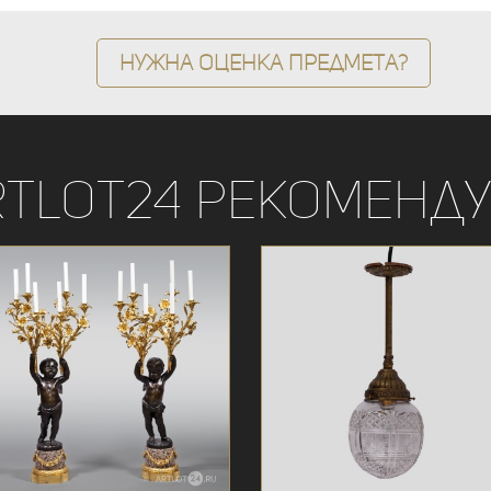
Нужна оценка предмета?
rtLot24 рекоменду