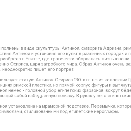
олнены в виде скульптуры Антиноя, фаворита Адриана, римск
твил Антиноя и установил его культ в различных городах и 
риобрело в Египте, где трагически оборвалась жизнь юноши.
но Осириса, царя загробного мира. Образ Антиноя очень важ
, неоднократно пишет его портрет.
ользует статую Антиноя-Осириса 130-х гг. н.э из коллекции 
дициях римской пластики, но прямой корпус фигуры и вытяну
ноя немес - головной убор египетских фараонов, вокруг бёде
ющий собой набедренную повязку. В руках у него египетски
ноя установлена на мраморной подставке. Перемычка, котор
символами, стилизованными под египетские иероглифы.