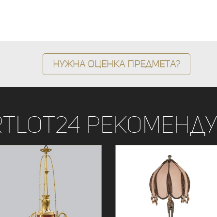
Нужна оценка предмета?
rtLot24 рекоменду