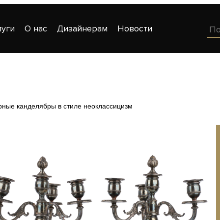
луги
О нас
Дизайнерам
Новости
рные канделябры в стиле неоклассицизм