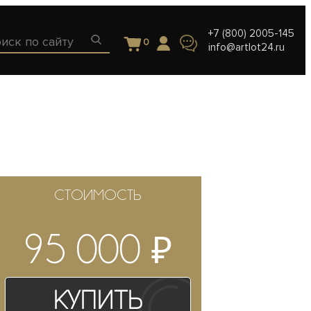
+7 (800) 2005-145
0
info@artlot24.ru
СТОИМОСТЬ
₽
95 000
Купить