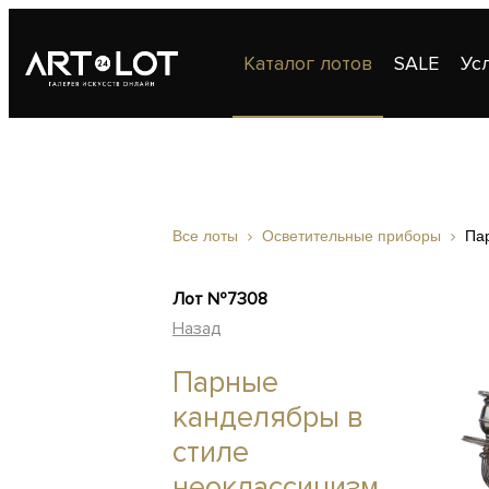
Каталог лотов
SALE
Ус
Публикации
Контакты
Все лоты
Осветительные приборы
Па
Лот №7308
Назад
Парные
канделябры в
стиле
неоклассицизм