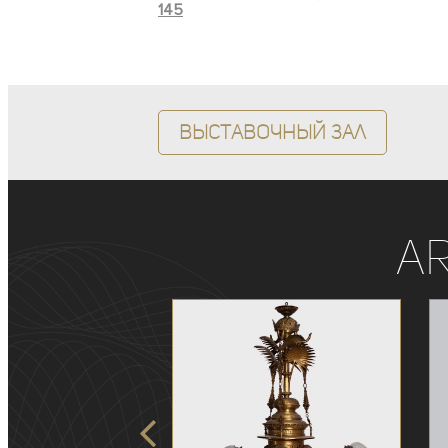
145
Выставочный зал
A