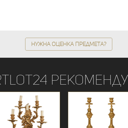
Нужна оценка предмета?
rtLot24 рекоменду