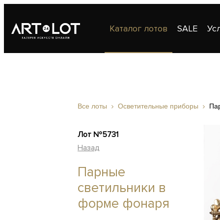
Каталог лотов
SALE
Ус
Публикации
Контакты
Все лоты
Осветительные приборы
Па
Лот №5731
Назад
Парные
светильники в
форме фонаря