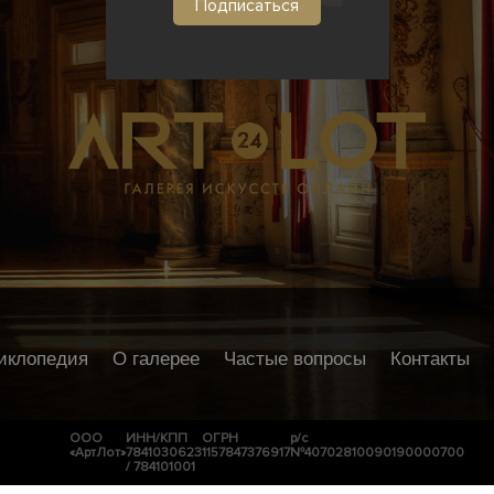
иклопедия
О галерее
Частые вопросы
Контакты
ООО
ИНН/КПП
ОГРН
р/с
«АртЛот»
7841030623
1157847376917
№40702810090190000700
/ 784101001