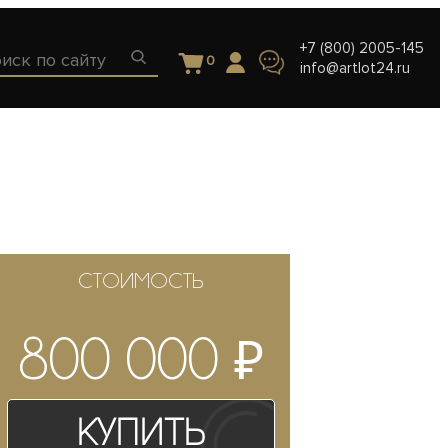
+7 (800) 2005-145
0
info@artlot24.ru
СТОИМОСТЬ
₽
800 000
Купить