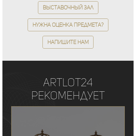
Выставочный зал
Нужна оценка предмета?
Напишите нам
ArtLot24
рекомендует